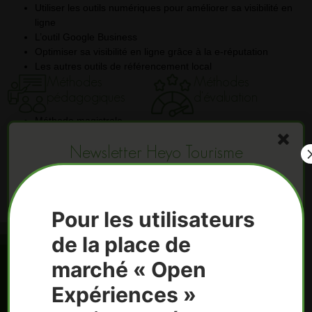
Utiliser les outils numériques pour améliorer sa visibilité en
ligne
L’outil Google Business
Optimiser sa visibilité en ligne grâce à la e-réputation
Les autres outils de référencement local
Méthodes
Méthodes
pédagogiques
d'évaluation
Méthode magistrale,
Quizz
démonstrative,
Evaluation par le
Newsletter Heyo Tourisme
interrogative et
formateur et par les pairs
analogique.
Etudes de cas, exercices
pratiques.
Pour les utilisateurs
de la place de
marché « Open
Expériences »