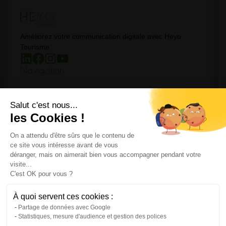
Améliorez votre communication digitale avec Heyo
Tourisme
Navigation
Accueil
Salut c'est nous...
Formations
les Cookies !
Coachings
Accompagnement
On a attendu d'être sûrs que le contenu de
On en parle
ce site vous intéresse avant de vous
Dataviz
déranger, mais on aimerait bien vous accompagner pendant votre
Restons en contact !
visite...
C'est OK pour vous ?
yoann@heyo-tourisme.com
06 45 07 42 71
À quoi servent ces cookies :
Partage de données avec Google
Politique de confidentialité
Statistiques, mesure d'audience et gestion des polices