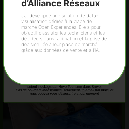
d’Alliance Réseaux
Tous les mois, un résumé de l'actualité de e-
tourisme, des tutos en vidéo et des articles utiles
J’ai dévéloppé une solution de data-
pour développer vos outils numériques !
visualisation dédiée à la place de
marché Open Expériences. Elle a pour
objectif d’assister les techniciens et les
décideurs dans l’animation et la prise de
décision liée à leur place de marché
grâce aux données de vente et à l’IA.
Découvrir Heyo Dataviz
En cochant cette case, j'accepte que mes informations
soient stockées par Heyo Tourisme dans Brevo.
Pas de courriers indésirables, seulement un email par mois, et
vous pouvez vous désinscrire à tout moment.