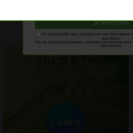
conséq
En cochant cette case, j'accepte que mes informations 
dans Brevo.
Pas de courriers indésirables, seulement un email par mois,
tout moment.